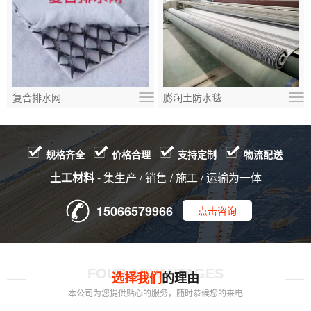
复合排水网
膨润土防水毯
规格齐全
价格合理
支持定制
物流配送
土工材料
- 集生产 / 销售 / 施工 / 运输为一体
15066579966
点击咨询
FOUR ADVANTAGES
选择我们
的理由
本公司为您提供贴心的服务，随时恭候您的来电