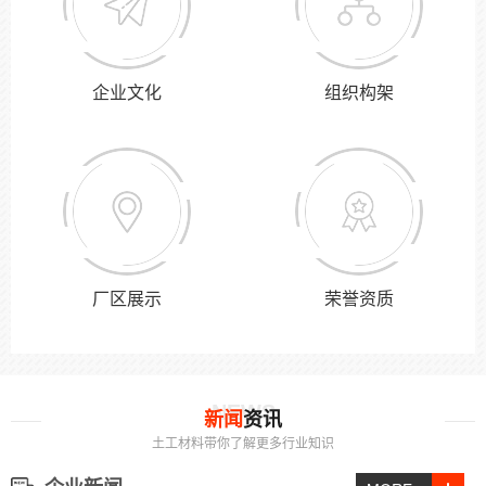
土工膜标准分为：城建、全新料、新国标、老国标、企标，那个企标到底是什么标准呢？...
土工膜焊接施工工艺（完整版）
企业文化
组织构架
1.铺设前准备工作： 1.1按施工组织设计制定施工方案。 1.2按设计要求选...
哪里土工膜价格便宜
土工膜价格从高直低，价格相差太大，到底哪的比较便宜呢？首先要选择生产厂家，肯定...
厂区展示
荣誉资质
复合土工膜（两布一膜）多少钱一吨
复合土工膜也叫防水土工布，常用一布一膜和两布一膜，一布一膜是由一层布和一层膜组成...
土工膜真的是越贵越好吗
土工膜的价格主要看厚度和标准（原料不同），越厚的价格肯定要高，比如养殖的话在0....
NEWS
新闻
资讯
土工材料带你了解更多行业知识
高铁聚丙烯土工布生产厂家