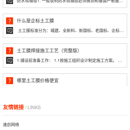
什么是企标土工膜
土工膜标准分为：城建、全新料、新国标、老国标、企标，那个企标到底是什么标准呢？...
土工膜焊接施工工艺（完整版）
1.铺设前准备工作： 1.1按施工组织设计制定施工方案。 1.2按设计要求选...
哪里土工膜价格便宜
土工膜价格从高直低，价格相差太大，到底哪的比较便宜呢？首先要选择生产厂家，肯定...
复合土工膜（两布一膜）多少钱一吨
友情链接
/ LINKS
复合土工膜也叫防水土工布，常用一布一膜和两布一膜，一布一膜是由一层布和一层膜组成...
速启网络