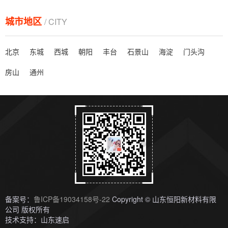
土工膜真的是越贵越好吗
城市地区
/ CITY
土工膜的价格主要看厚度和标准（原料不同），越厚的价格肯定要高，比如养殖的话在0....
北京
东城
西城
朝阳
丰台
石景山
海淀
门头沟
高铁聚丙烯土工布生产厂家
房山
通州
免费邮寄样品，先看后买
化工池用什么样的防渗膜
防渗膜也叫土工膜，主要起到防渗、隔离、防潮的作用，化工池需要抗酸碱、耐腐蚀，建...
池塘防渗膜生产厂家在哪
池塘防渗膜生产厂家，主要集中在山东德州，土工材料之乡，主要生产土工膜 防渗膜 土...
备案号：
鲁ICP备19034158号-22
Copyright © 山东恒阳新材料有限
公司 版权所有
土工膜代理商总经销
技术支持：山东速启