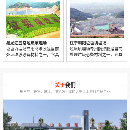
辽宁朝阳垃圾填埋场
内蒙尾矿库防渗土工膜施工案例
前
垃圾填埋场专用防渗膜是当前
在尾矿库中选择合适的防渗材
具
处理垃圾必备材料之一，它具
料，提高坝体的密实度，可以
腐
有强度高、防渗性能好，抗腐
有效的预防尾矿库的灾害，
蚀...
HD...
土工膜真的是越贵越好吗
土工膜的价格主要看厚度和标准（原料不同），越厚的价格肯定要高，比如养殖的话在0....
ABOUT US
关于
我们
集生产、销售、施工、服务为一体的大型土工材料营销企业
高铁聚丙烯土工布生产厂家
免费邮寄样品，先看后买