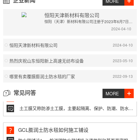
企业新闻
MORE
免费邮寄样品，先看后买
恒阳天津新材料有限公司
恒阳（天津）新材料有限公司注册于2023年6月7日，主要经营土工布，土工膜，长丝...
化工池用什么样的防渗膜
2024-04-10
防渗膜也叫土工膜，主要起到防渗、隔离、防潮的作用，化工池需要抗酸碱、耐腐蚀，建...
恒阳天津新材料有限公司
2024-04-10
池塘防渗膜生产厂家在哪
热烈庆祝山东恒阳新上高速无纺布设备
2023-05-10
池塘防渗膜生产厂家，主要集中在山东德州，土工材料之乡，主要生产土工膜 防渗膜 土...
哪里有卖覆膜膨润土防水毯的厂家
2022-09-13
土工膜代理商总经销
常见问答
MORE
土工膜又称防渗土工膜，主要起隔离、保护、防潮、防水的作用，主要用于水产养殖、...
GCL膨润土防水毯如何施工铺设
防水毯铺设1. 一般说明防水毯铺挂必须做到和基面严密服贴，防水层必须平整连续，施...