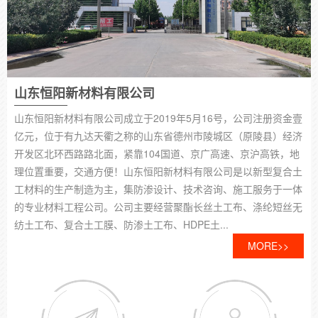
化工池用什么样的防渗膜
防渗膜也叫土工膜，主要起到防渗、隔离、防潮的作用，化工池需要抗酸碱、耐腐蚀，建...
池塘防渗膜生产厂家在哪
山东恒阳新材料有限公司
池塘防渗膜生产厂家，主要集中在山东德州，土工材料之乡，主要生产土工膜 防渗膜 土...
山东恒阳新材料有限公司成立于2019年5月16号，公司注册资金壹
亿元，位于有九达天衢之称的山东省德州市陵城区（原陵县）经济
土工膜代理商总经销
开发区北环西路路北面，紧靠104国道、京广高速、京沪高铁，地
理位置重要，交通方便！山东恒阳新材料有限公司是以新型复合土
土工膜又称防渗土工膜，主要起隔离、保护、防潮、防水的作用，主要用于水产养殖、...
工材料的生产制造为主，集防渗设计、技术咨询、施工服务于一体
的专业材料工程公司。公司主要经营聚酯长丝土工布、涤纶短丝无
GCL膨润土防水毯如何施工铺设
纺土工布、复合土工膜、防渗土工布、HDPE土...
MORE>>
防水毯铺设1. 一般说明防水毯铺挂必须做到和基面严密服贴，防水层必须平整连续，施...
什么是企标土工膜